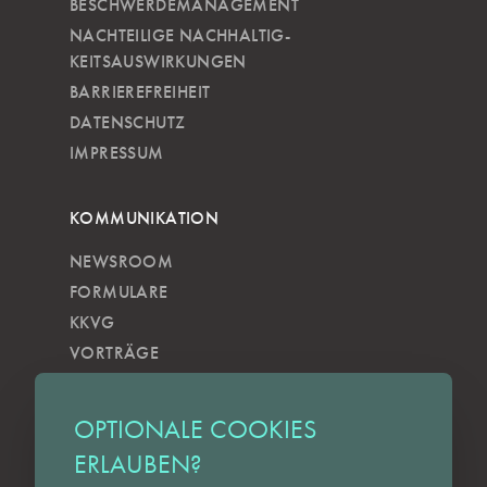
BESCHWERDEMANAGEMENT
NACHTEILIGE NACH­HALTIG­
KEITSAUSWIRKUNGEN
BARRIEREFREIHEIT
DATENSCHUTZ
IMPRESSUM
KOMMUNIKATION
NEWSROOM
FORMULARE
KKVG
VORTRÄGE
VERÖFFENTLICHUNGEN
KOBELS KUNSTWOCHE
OPTIONALE COOKIES
ZILKENS NEWSBLOG
ERLAUBEN?
NEWSLETTER