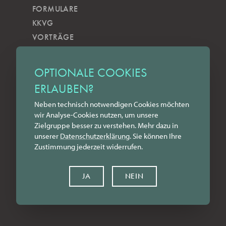
FORMULARE
KKVG
VORTRÄGE
VERÖFFENTLICHUNGEN
KOBELS KUNSTWOCHE
OPTIONALE COOKIES
ZILKENS NEWSBLOG
ERLAUBEN?
NEWSLETTER
Neben technisch notwendigen Cookies möchten
YOUTUBE
wir Analyse-Cookies nutzen, um unsere
INSTAGRAM
Zielgruppe besser zu verstehen. Mehr dazu in
FACEBOOK
unserer
Datenschutz­erklärung
. Sie können Ihre
Zustimmung jederzeit widerrufen.
LINKEDIN
KONTAKT
JA
NEIN