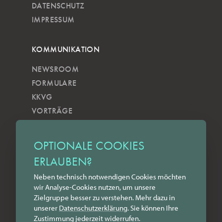
DATENSCHUTZ
IMPRESSUM
KOMMUNIKATION
NEWSROOM
FORMULARE
KKVG
VORTRÄGE
VERÖFFENTLICHUNGEN
KOBELS KUNSTWOCHE
OPTIONALE COOKIES
ZILKENS NEWSBLOG
ERLAUBEN?
NEWSLETTER
Neben technisch notwendigen Cookies möchten
YOUTUBE
wir Analyse-Cookies nutzen, um unsere
INSTAGRAM
Zielgruppe besser zu verstehen. Mehr dazu in
FACEBOOK
unserer
Datenschutz­erklärung
. Sie können Ihre
Zustimmung jederzeit widerrufen.
LINKEDIN