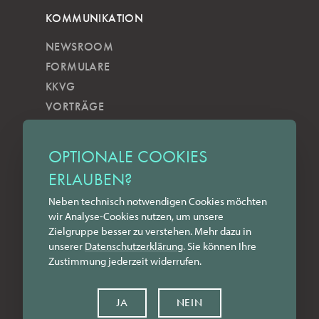
KOMMUNIKATION
NEWSROOM
FORMULARE
KKVG
VORTRÄGE
VERÖFFENTLICHUNGEN
KOBELS KUNSTWOCHE
OPTIONALE COOKIES
ZILKENS NEWSBLOG
ERLAUBEN?
NEWSLETTER
Neben technisch notwendigen Cookies möchten
YOUTUBE
wir Analyse-Cookies nutzen, um unsere
INSTAGRAM
Zielgruppe besser zu verstehen. Mehr dazu in
FACEBOOK
unserer
Datenschutz­erklärung
. Sie können Ihre
Zustimmung jederzeit widerrufen.
LINKEDIN
KONTAKT
JA
NEIN