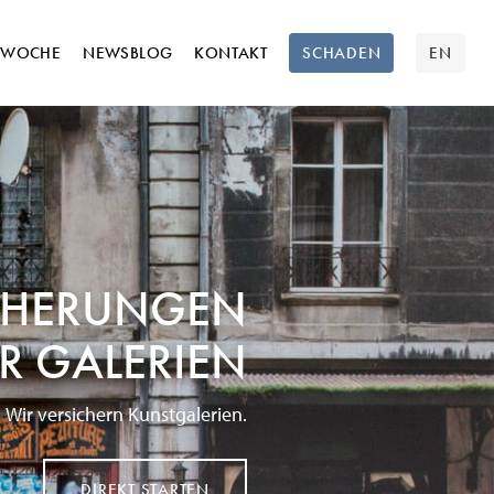
TWOCHE
NEWSBLOG
KONTAKT
SCHADEN
EN
CHERUNGEN
R GALERIEN
Wir versichern Kunstgalerien.
DIREKT STARTEN