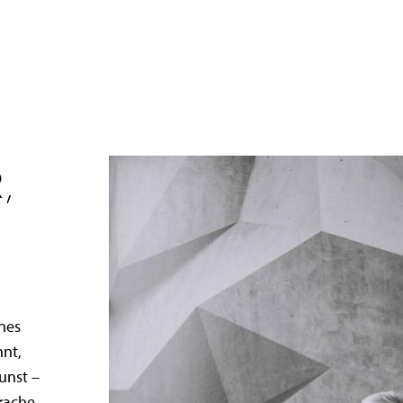
,
ines
nnt,
Kunst –
prache