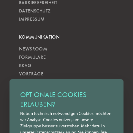
BARRIEREFREIHEIT
DATENSCHUTZ
IMPRESSUM
KOMMUNIKATION
NEWSROOM
FORMULARE
KKVG
VORTRÄGE
VERÖFFENTLICHUNGEN
KOBELS KUNSTWOCHE
OPTIONALE COOKIES
ZILKENS NEWSBLOG
ERLAUBEN?
NEWSLETTER
Neben technisch notwendigen Cookies möchten
YOUTUBE
wir Analyse-Cookies nutzen, um unsere
INSTAGRAM
Zielgruppe besser zu verstehen. Mehr dazu in
FACEBOOK
unserer
Datenschutz­erklärung
. Sie können Ihre