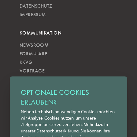
DATENSCHUTZ
IMPRESSUM
KOMMUNIKATION
NEWSROOM
FORMULARE
KKVG
VORTRÄGE
VERÖFFENTLICHUNGEN
KOBELS KUNSTWOCHE
OPTIONALE COOKIES
ZILKENS NEWSBLOG
ERLAUBEN?
NEWSLETTER
Neben technisch notwendigen Cookies möchten
YOUTUBE
wir Analyse-Cookies nutzen, um unsere
INSTAGRAM
Zielgruppe besser zu verstehen. Mehr dazu in
FACEBOOK
unserer
Datenschutz­erklärung
. Sie können Ihre