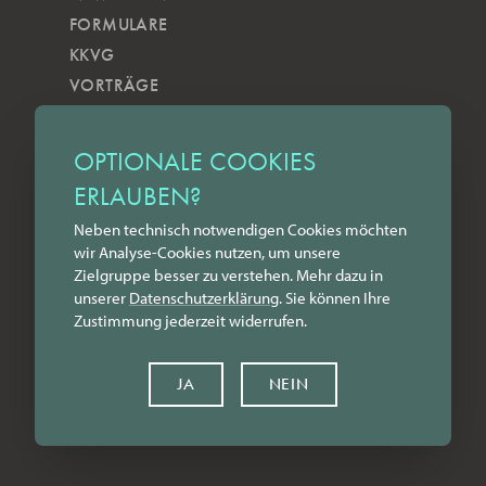
FORMULARE
KKVG
VORTRÄGE
VERÖFFENTLICHUNGEN
KOBELS KUNSTWOCHE
OPTIONALE COOKIES
ZILKENS NEWSBLOG
ERLAUBEN?
NEWSLETTER
Neben technisch notwendigen Cookies möchten
YOUTUBE
wir Analyse-Cookies nutzen, um unsere
INSTAGRAM
Zielgruppe besser zu verstehen. Mehr dazu in
FACEBOOK
unserer
Datenschutz­erklärung
. Sie können Ihre
Zustimmung jederzeit widerrufen.
LINKEDIN
KONTAKT
JA
NEIN