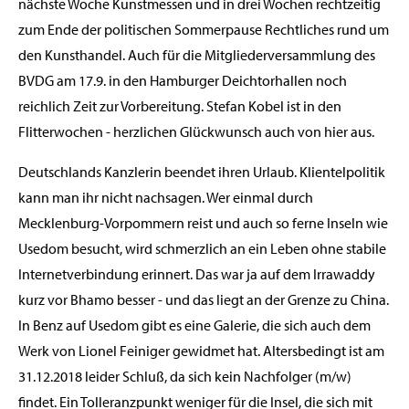
nächste Woche Kunstmessen und in drei Wochen rechtzeitig
zum Ende der politischen Sommerpause Rechtliches rund um
den Kunsthandel. Auch für die Mitgliederversammlung des
BVDG am 17.9. in den Hamburger Deichtorhallen noch
reichlich Zeit zur Vorbereitung. Stefan Kobel ist in den
Flitterwochen - herzlichen Glückwunsch auch von hier aus.
Deutschlands Kanzlerin beendet ihren Urlaub. Klientelpolitik
kann man ihr nicht nachsagen. Wer einmal durch
Mecklenburg-Vorpommern reist und auch so ferne Inseln wie
Usedom besucht, wird schmerzlich an ein Leben ohne stabile
Internetverbindung erinnert. Das war ja auf dem Irrawaddy
kurz vor Bhamo besser - und das liegt an der Grenze zu China.
In Benz auf Usedom gibt es eine Galerie, die sich auch dem
Werk von Lionel Feiniger gewidmet hat. Altersbedingt ist am
31.12.2018 leider Schluß, da sich kein Nachfolger (m/w)
findet. Ein Tolleranzpunkt weniger für die Insel, die sich mit