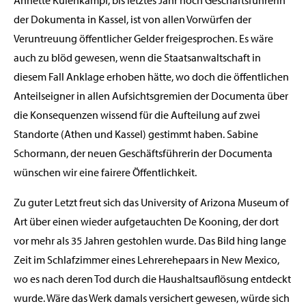
Annette Kulenkampf, bis letztes Jahr noch Geschäftsführerin
der Dokumenta in Kassel, ist von allen Vorwürfen der
Veruntreuung öffentlicher Gelder freigesprochen. Es wäre
auch zu blöd gewesen, wenn die Staatsanwaltschaft in
diesem Fall Anklage erhoben hätte, wo doch die öffentlichen
Anteilseigner in allen Aufsichtsgremien der Documenta über
die Konsequenzen wissend für die Aufteilung auf zwei
Standorte (Athen und Kassel) gestimmt haben. Sabine
Schormann, der neuen Geschäftsführerin der Documenta
wünschen wir eine fairere Öffentlichkeit.
Zu guter Letzt freut sich das University of Arizona Museum of
Art über einen wieder aufgetauchten De Kooning, der dort
vor mehr als 35 Jahren gestohlen wurde. Das Bild hing lange
Zeit im Schlafzimmer eines Lehrerehepaars in New Mexico,
wo es nach deren Tod durch die Haushaltsauflösung entdeckt
wurde. Wäre das Werk damals versichert gewesen, würde sich