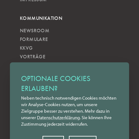
KOMMUNIKATION
NEWSROOM
FORMULARE
KKVG
VORTRÄGE
VERÖFFENTLICHUNGEN
KOBELS KUNSTWOCHE
OPTIONALE COOKIES
ZILKENS NEWSBLOG
ERLAUBEN?
NEWSLETTER
Neben technisch notwendigen Cookies möchten
YOUTUBE
wir Analyse-Cookies nutzen, um unsere
INSTAGRAM
Zielgruppe besser zu verstehen. Mehr dazu in
FACEBOOK
unserer
Datenschutz­erklärung
. Sie können Ihre
Zustimmung jederzeit widerrufen.
LINKEDIN
KONTAKT