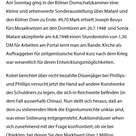
Am Sonntag ging in der Kölner Domschatzkammer eine
kleine und sehenswerte Sonderausstellung über Mataré und
den Kölner Dom zu Ende. 49,70 Mark erhielt Joseph Beuys
fürs Mosaiksetzen an den Domtüren am 26.7.1948 und Sonia
Mataré akzeptierte am 4.8.1948 einen Stundenlohn von 1,30
DM für Arbeiten am Portal lernt man am Rande. Kirche als
Auftraggeber für zeitgenössische Kunst kurz nach dem Krieg
war wesentlich für deren Entwicklungsmöglichkeiten.
Kobel berichtet über nicht bezahlte Düsenjäger bei Phillips -
und Phillips versucht jetzt die Hand auf andere Kunstwerke
des Schuldners zu legen, die sich in Reichweite befinden (in
dem Fall ausserhalb Chinas). Nun stellt sich heraus, daß an
dem zu sistierenden Werk die Eigentumsrechte unklar sind,
was einer Sistierung entgegensteht. Auktionshäuser sehen
sich zunehmend mit der Frage konfrontiert, ob sie bei
Objekten, bei denen Sie den Marktwert über 1 Million