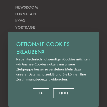
NEWSROOM
FORMULARE
KKVG
VORTRÄGE
VERÖFFENTLICHUNGEN
KOBELS KUNSTWOCHE
OPTIONALE COOKIES
ZILKENS NEWSBLOG
ERLAUBEN?
NEWSLETTER
Neben technisch notwendigen Cookies möchten
YOUTUBE
wir Analyse-Cookies nutzen, um unsere
INSTAGRAM
Zielgruppe besser zu verstehen. Mehr dazu in
FACEBOOK
unserer
Datenschutz­erklärung
. Sie können Ihre
Zustimmung jederzeit widerrufen.
LINKEDIN
KONTAKT
JA
NEIN