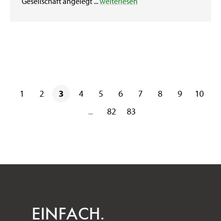
Gesellschaft angelegt ...
weiterlesen
1
2
3
4
5
6
7
8
9
10
82
83
...
EINFACH.