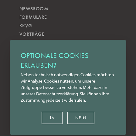
NEWSROOM
FORMULARE
KKVG
VORTRÄGE
VERÖFFENTLICHUNGEN
KOBELS KUNSTWOCHE
OPTIONALE COOKIES
ZILKENS NEWSBLOG
ERLAUBEN?
NEWSLETTER
Neben technisch notwendigen Cookies möchten
YOUTUBE
wir Analyse-Cookies nutzen, um unsere
INSTAGRAM
Zielgruppe besser zu verstehen. Mehr dazu in
FACEBOOK
unserer
Datenschutz­erklärung
. Sie können Ihre
Zustimmung jederzeit widerrufen.
LINKEDIN
KONTAKT
JA
NEIN