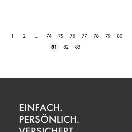
1
2
74
75
76
77
78
79
80
...
81
82
83
EINFACH.
PERSÖNLICH.
VERSICHERT.