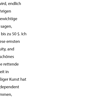
wird, endlich
ährigen
gewichtige
 sagen,
bis zu 50 $. Ich
iese ernsten
uity, and
 schönes
ne rettende
it in
iger Kunst hat
Independent
kommen,