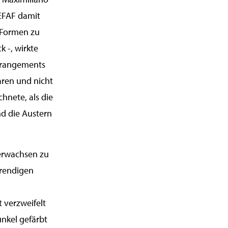
TEFAF damit
n Formen zu
 -, wirkte
rrangements
aren und nicht
hnete, als die
d die Austern
 erwachsen zu
 trendigen
 verzweifelt
unkel gefärbt