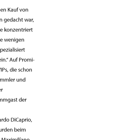
 den Kauf von
n gedacht war,
e konzentriert
ie wenigen
ezialisiert
in.“ Auf Promi-
IPs, die schon
Sammler und
er
ammgast der
ardo DiCaprio,
urden beim
 Maximilíano