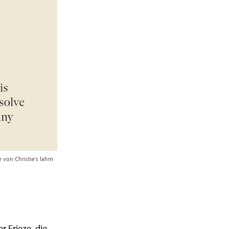
e von Christie's lahm
r Frieze, die