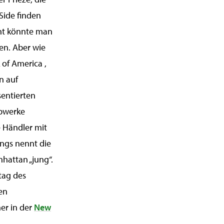
Side finden
cht könnte man
en. Aber wie
 of America ,
n auf
sentierten
opwerke
e Händler mit
dings nennt die
hattan „jung“.
tag des
en
er in der
New