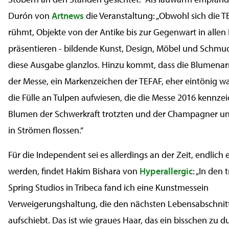
Durón von
Artnews
die Veranstaltung: „Obwohl sich die 
rühmt, Objekte von der Antike bis zur Gegenwart in alle
präsentieren - bildende Kunst, Design, Möbel und Schmuck
diese Ausgabe glanzlos. Hinzu kommt, dass die Blumena
der Messe, ein Markenzeichen der TEFAF, eher eintönig w
die Fülle an Tulpen aufwiesen, die die Messe 2016 kennzeic
Blumen der Schwerkraft trotzten und der Champagner un
in Strömen flossen.“
Für die Independent sei es allerdings an der Zeit, endlich
werden, findet Hakim Bishara von
Hyperallergic
: „In den
Spring Studios in Tribeca fand ich eine Kunstmessein
Verweigerungshaltung, die den nächsten Lebensabschnitt
aufschiebt. Das ist wie graues Haar, das ein bisschen zu d