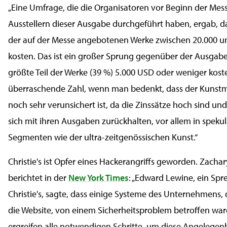
„Eine Umfrage, die die Organisatoren vor Beginn der Mes
Ausstellern dieser Ausgabe durchgeführt haben, ergab, d
der auf der Messe angebotenen Werke zwischen 20.000 u
kosten. Das ist ein großer Sprung gegenüber der Ausgabe 
größte Teil der Werke (39 %) 5.000 USD oder weniger koste
überraschende Zahl, wenn man bedenkt, dass der Kunst
noch sehr verunsichert ist, da die Zinssätze hoch sind un
sich mit ihren Ausgaben zurückhalten, vor allem in speku
Segmenten wie der ultra-zeitgenössischen Kunst.“
Christie's ist Opfer eines Hackerangriffs geworden. Zachar
berichtet in der
New York Times
: „Edward Lewine, ein Spr
Christie's, sagte, dass einige Systeme des Unternehmens,
die Website, von einem Sicherheitsproblem betroffen ware
ergreifen alle notwendigen Schritte, um diese Angelegenhe