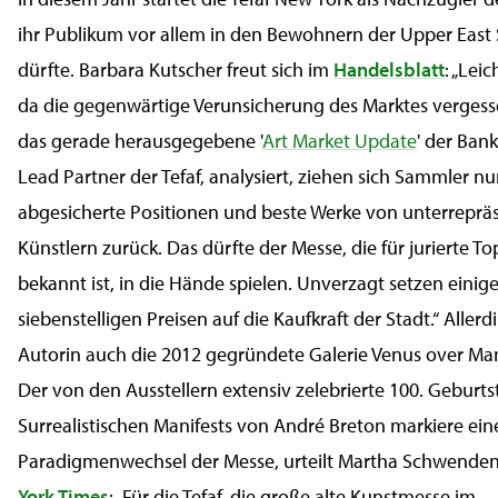
ihr Publikum vor allem in den Bewohnern der Upper East 
dürfte. Barbara Kutscher freut sich im
Handelsblatt
: „Lei
da die gegenwärtige Verunsicherung des Marktes vergess
das gerade herausgegebene '
Art Market Update
' der Bank
Lead Partner der Tefaf, analysiert, ziehen sich Sammler nu
abgesicherte Positionen und beste Werke von unterreprä
Künstlern zurück. Das dürfte der Messe, die für jurierte T
bekannt ist, in die Hände spielen. Unverzagt setzen einig
siebenstelligen Preisen auf die Kaufkraft der Stadt.“ Aller
Autorin auch die 2012 gegründete Galerie Venus over Man
Der von den Ausstellern extensiv zelebrierte 100. Geburts
Surrealistischen Manifests von André Breton markiere ein
Paradigmenwechsel der Messe, urteilt Martha Schwenden
York Times
: „Für die Tefaf, die große alte Kunstmesse im