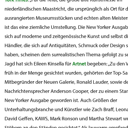
niederländischen Maastricht, die ursprünglich als Ort für
ausrangierten Museumsstücken und echten alten Meister
ist das eine ziemliche Umstellung. Die New Yorker Ausgab
sich auf moderne und zeitgenössische Kunst und selbst d
Händler, die sich auf Antiquitäten, Schmuck oder Design sp
haben, scheinen dem surrealistischen Thema gefolgt zu se
Jagd hat sich Eileen Kinsella für
Artnet
begeben: „Zu den V
früh in der Menge gesichtet wurden, gehörten der Top-
Mitbegründer der Neuen Galerie, Ronald Lauder, sowie d
Nachrichtensprecher Anderson Cooper, der zu einem St
New Yorker Ausgabe geworden ist. Auch Größen der
Unterhaltungsbranche und Künstler wie Zach Braff, Leon
David Geffen, KAWS, Mark Ronson und Martha Stewart w
Stöbern an den Ständen gesichtet.“ Als lauwarm empfand