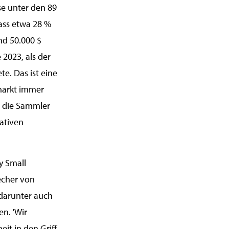
se unter den 89
ass etwa 28 %
nd 50.000 $
2023, als der
te. Das ist eine
markt immer
d die Sammler
lativen
y Small
echer von
 darunter auch
n. 'Wir
it in den Griff