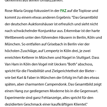
Geheimnis aus seinen Umsatzzahlen."
Rose-Maria Gropp fokussiert in der
FAZ
auf die Toplose und
kommt zu einem etwas anderen Ergebnis: "Das Gesamtbild
der deutschen Auktionshäuser ist erfreulich und sieht nicht
nach schwächelnder Konjunktur aus. Erkennbar ist der harte
Wettbewerb unter den führenden Häusern in Berlin, Köln und
München. So entfallen auf Grisebach in Berlin vier der
höchsten Zuschläge, auf Lempertz in Köln drei, je zwei
erreichten Ketterer in München und Nagel in Stuttgart. Dass
Van Ham in Köln den Vogel mit Ueckers "Both" abschoss,
spricht für die Flexibilität und Zielgerichtetheit der Bieter -
wie bei Karl & Faber in München der Erfolg im Fall des etwas
späten, aber charmanten Campendonk. Das Gesamtbild zeigt
einen Hang zur gediegenen Moderne bis in die Gegenwart.
Experimente sind ganz Fehlanzeige, alles spricht für den
dezidierten Geschmack einer kaufkräftigen Klientel."