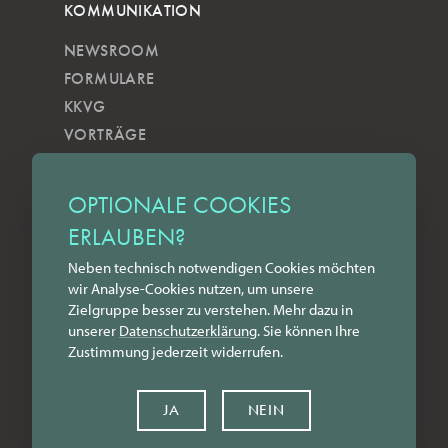
KOMMUNIKATION
NEWSROOM
FORMULARE
KKVG
VORTRÄGE
VERÖFFENTLICHUNGEN
KOBELS KUNSTWOCHE
OPTIONALE COOKIES
ZILKENS NEWSBLOG
ERLAUBEN?
NEWSLETTER
Neben technisch notwendigen Cookies möchten
YOUTUBE
wir Analyse-Cookies nutzen, um unsere
INSTAGRAM
Zielgruppe besser zu verstehen. Mehr dazu in
FACEBOOK
unserer
Datenschutz­erklärung
. Sie können Ihre
Zustimmung jederzeit widerrufen.
LINKEDIN
KONTAKT
JA
NEIN