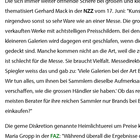
Die sich immer weiter öffnende Schere bei großen und kl
thematisiert Gerhard Mack in der
NZZ
vom 17. Juni: "Kunst
nirgendwo sonst so sehr Ware wie an einer Messe. Die gr
verkauften Werke mit achtstelligen Preisschildern. Bei de
kleineren Galerien wird dagegen erst geschlafen, wenn d
gedeckt sind. Manche kommen nicht an die Art, weil die zu
ist schlecht für die Messe. Sie braucht Vielfalt. Messedirek
Spiegler weiss das und gab zu: 'Viele Galerien bei der Art
Wir tun alles, um ihnen bei Sammlern dieselbe Aufmerksa
verschaffen, wie die grossen Händler sie haben.' Ob das r
meisten Berater für ihre reichen Sammler nur Brands bei 
einkaufen?"
Die gerne Diskretion genannte Heimlichtuerei um Preise kr
Maria Gropp in der
FAZ
: "Während überall die Ergebnisse 