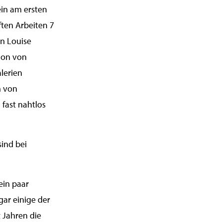
ein am ersten
ten Arbeiten 7
on Louise
tion von
alerien
n von
fast nahtlos
ind bei
ein paar
ar einige der
t Jahren die