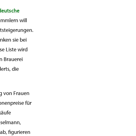
deutsche
mmlern will
rtsteigerungen.
nken sie bei
e Liste wird
n Brauerei
erts, die
ng von Frauen
ionenpreise für
käufe
sselmann,
ab, figurieren