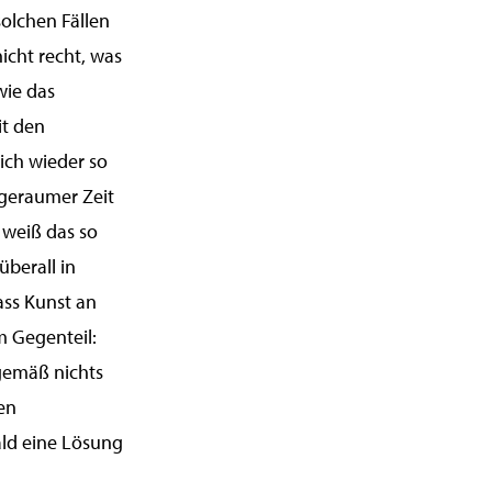
solchen Fällen
icht recht, was
wie das
it den
ich wieder so
 geraumer Zeit
 weiß das so
überall in
ass Kunst an
m Gegenteil:
rgemäß nichts
en
ld eine Lösung