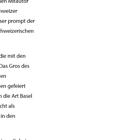
inen Mitautor
chweizer
eser prompt der
schweizerischen
die mit den
Das Gros des
nen
en gefeiert
 die Art Basel
cht als
 in den