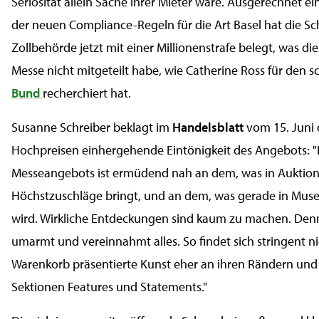
Seriosität allein Sache ihrer Mieter wäre. Ausgerechnet e
der neuen Compliance-Regeln für die Art Basel hat die S
Zollbehörde jetzt mit einer Millionenstrafe belegt, was di
Messe nicht mitgeteilt habe, wie Catherine Ross für den 
Bund
recherchiert hat.
Susanne Schreiber beklagt im
Handelsblatt
vom 15. Juni 
Hochpreisen einhergehende Eintönigkeit des Angebots: "
Messeangebots ist ermüdend nah an dem, was in Auktio
Höchstzuschläge bringt, und an dem, was gerade in Muse
wird. Wirkliche Entdeckungen sind kaum zu machen. Denn
umarmt und vereinnahmt alles. So findet sich stringent ni
Warenkorb präsentierte Kunst eher an ihren Rändern und
Sektionen Features und Statements."