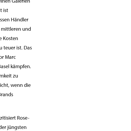
einen Galerien
 ist
ossen Händler
n mittleren und
ie Kosten
 teuer ist. Das
tor Marc
 Basel kämpfen.
mkeit zu
eicht, wenn die
Brands
itisiert Rose-
der jüngsten