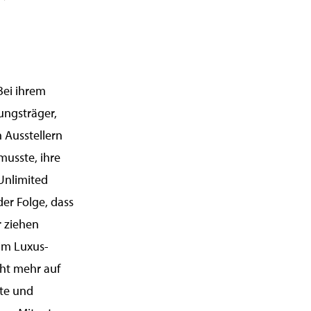
Bei ihrem
ungsträger,
 Ausstellern
usste, ihre
Unlimited
der Folge, dass
r ziehen
 im Luxus-
cht mehr auf
te und