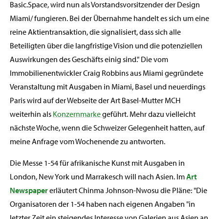
Basic.Space, wird nun als Vorstandsvorsitzender der Design
Miami/ fungieren. Bei der Übernahme handelt es sich um eine
reine Aktientransaktion, die signalisiert, dass sich alle
Beteiligten über die langfristige Vision und die potenziellen
Auswirkungen des Geschäfts einig sind." Die vom
Immobilienentwickler Craig Robbins aus Miami gegründete
Veranstaltung mit Ausgaben in Miami, Basel und neuerdings
Paris wird auf der Webseite der Art Basel-Mutter MCH
weiterhin als
Konzernmarke
geführt. Mehr dazu vielleicht
nächste Woche, wenn die Schweizer Gelegenheit hatten, auf
meine Anfrage vom Wochenende zu antworten.
Die Messe 1-54 für afrikanische Kunst mit Ausgaben in
London, New York und Marrakesch will nach Asien. Im
Art
Newspaper
erläutert Chinma Johnson-Nwosu die Pläne: "Die
Organisatoren der 1-54 haben nach eigenen Angaben "in
letzter Zeit ein steigendes Interesse von Galerien aus Asien an