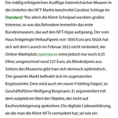
Die mäßig erfolgreichen Ausflüge österreichsicher Museen in
die Untiefen des NFT-Markts beschreibt Caroline Schluge im
Standard
: "Vor allem die Klimt-Schnipsel weckten großes
Interesse, so war das Belvedere immerhin das erste
Bundesmuseum, das auf den NFT-Hype aufsprang. Der vom
Haus festgelegte Verkaufspreis von 1850 Euro pro Stück hat
sich seit dem Launch im Februar 2022 nicht verändert, der
Online-Marktplatz
opensea.io
weist jedoch nur noch 0,35
Ether, umgerechnet rund 527 Euro, als Mindestpreis aus.
Seitens des Museums gibt man sich dennoch optimistisch.
'Der gesamte Markt befindet sich im sogenannten
Kryptowinter. Dem wird auch ein neuer Frühling folgen', so
Geschäftsführer Wolfgang Bergmann. Er argumentiert mit
dem subjektiven Wert der Objekte, der nicht auf
Kaufwertsteigerung spekuliere: Die digitale Liebeserklärung,
als die man die Klimt-NFTs vermarktet hat, sei wie ein