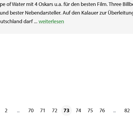
e of Water mit 4 Oskars u.a. für den besten Film. Three Bill
nd bester Nebendarsteller. Auf den Kalauer zur Überleitung a
tschland darf ...
weiterlesen
2
70
71
72
73
74
75
76
82
...
...