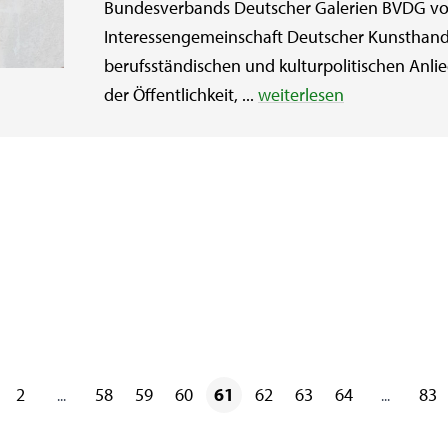
Bundesverbands Deutscher Galerien BVDG von
Interessengemeinschaft Deutscher Kunsthand
berufsständischen und kulturpolitischen Anli
der Öffentlichkeit, ...
weiterlesen
2
58
59
60
61
62
63
64
83
...
...