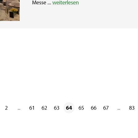
Messe ...
weiterlesen
2
61
62
63
64
65
66
67
83
...
...