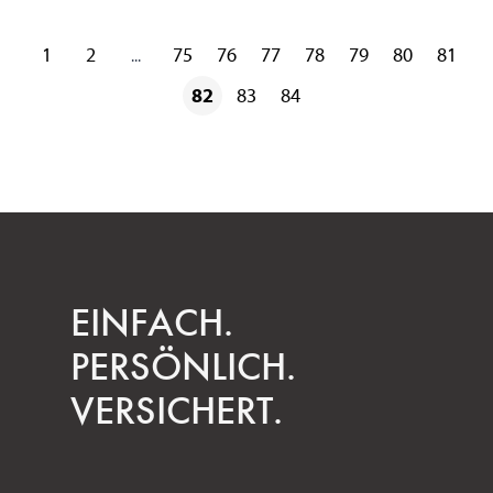
1
2
75
76
77
78
79
80
81
...
82
83
84
EINFACH.
PERSÖNLICH.
VERSICHERT.