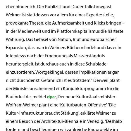
eher hinderlich. Der Publizist und Dauer-Talkshowgast
Weimer ist stattdessen vor allem für eines Experte: steile,
provokante Thesen, die Aufmerksamkeit und Klicks bringen –
in der Medienwelt und im Plattformkapitalismus die härteste
Währung. Das Gefasel von Nation, Blut und europäischer
Expansion, das man in Weimers Büchern findet und das er in
Interviews nach der Ernennung als Missverständnis
herunterspielt, ist durchaus auch in diese Schublade
einzusortieren: Wortgeklingel, dessen Implikationen er gar
nicht durchdenkt. Gefährlich ist es trotzdem.“ Derweil plant
der Minister anscheinend ein Konjunkturprogramm für die
Bauindustrie, meldet
dpa
: „Der neue Kulturstaatsminister
Wolfram Weimer plant eine 'Kulturbauten-Offensive'. 'Die
Kultur-Infrastruktur braucht Stärkung', erklärte Weimer zu
einem Besuch der Architektur-Biennale in Venedig. 'Deshalb
fördern und beschleunigen wir zahlreiche Bauprojekte im