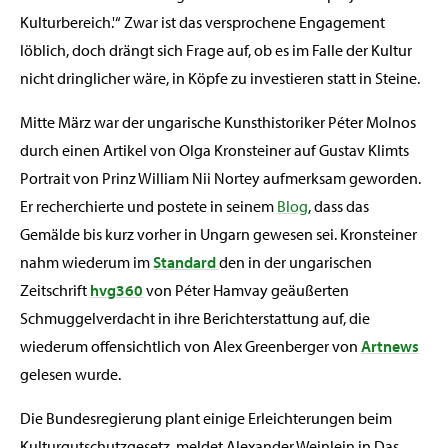
Kulturbereich.'“ Zwar ist das versprochene Engagement
löblich, doch drängt sich Frage auf, ob es im Falle der Kultur
nicht dringlicher wäre, in Köpfe zu investieren statt in Steine.
Mitte März war der ungarische Kunsthistoriker Péter Molnos
durch einen Artikel von Olga Kronsteiner auf Gustav Klimts
Portrait von Prinz William Nii Nortey aufmerksam geworden.
Er recherchierte und postete in seinem
Blog
, dass das
Gemälde bis kurz vorher in Ungarn gewesen sei. Kronsteiner
nahm wiederum im
Standard
den in der ungarischen
Zeitschrift
hvg360
von Péter Hamvay geäußerten
Schmuggelverdacht in ihre Berichterstattung auf, die
wiederum offensichtlich von Alex Greenberger von
Artnews
gelesen wurde.
Die Bundesregierung plant einige Erleichterungen beim
Kulturgutschutzgesetz, meldet Alexander Weinlein in Das