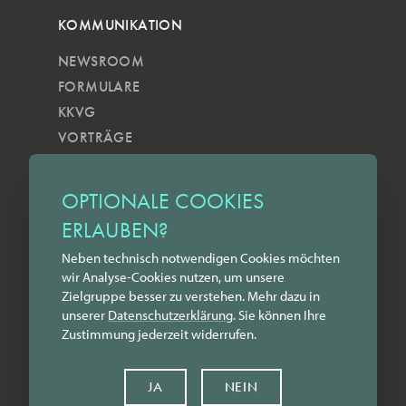
KOMMUNIKATION
NEWSROOM
FORMULARE
KKVG
VORTRÄGE
VERÖFFENTLICHUNGEN
KOBELS KUNSTWOCHE
OPTIONALE COOKIES
ZILKENS NEWSBLOG
ERLAUBEN?
NEWSLETTER
Neben technisch notwendigen Cookies möchten
YOUTUBE
wir Analyse-Cookies nutzen, um unsere
INSTAGRAM
Zielgruppe besser zu verstehen. Mehr dazu in
FACEBOOK
unserer
Datenschutz­erklärung
. Sie können Ihre
Zustimmung jederzeit widerrufen.
LINKEDIN
KONTAKT
JA
NEIN