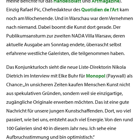
meine Berichte für das
Handelsblatt
und
Artmagazine
).
Einzig Rafael Pic, Chefredakteur des
Quotidien de l'Art
kam
noch am Wochenende. Und in Warschau war dem Vernehmen
nach niemand. Dabei boomt die Kunst dort gerade. Der
Publikumsansturm zur zweiten NADA Villa Warsaw, deren
aktuelle Ausgabe am Sonntag endete, überrascht selbst
erfahrene westliche Galeristen, die teilgenommen haben.
Das Konjunkturloch sieht die neue Liste-Direktorin Nikola
Dietrich im Interview mit Elke Buhr für
Monopol
(Paywall) als
Chance: „In unsicheren Zeiten kaufen Menschen Kunst nicht
aus spekulativen Gründen, sondern weil sie einzigartige,
zugängliche Originale erwerben möchten. Das ist eine gute
Nachricht für unsere jungen Kunstschaffenden. Dort, wo viel
passiert, wie bei uns, entsteht auch viel Energie. Von den rund
100 Galerien sind 40 in diesem Jahr neu. Ich sehe eine
Aufbruchsstimmung und bin optimistisch.“