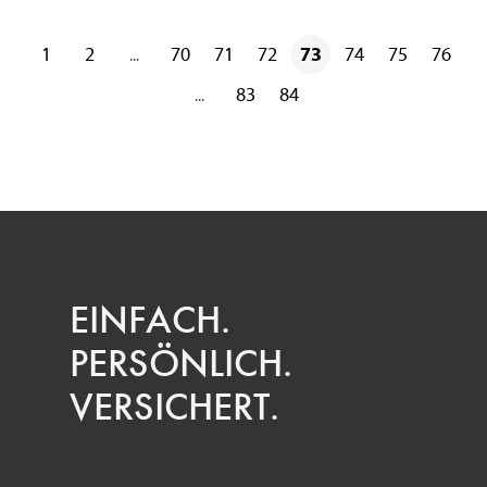
1
2
70
71
72
73
74
75
76
...
83
84
...
EINFACH.
PERSÖNLICH.
VERSICHERT.