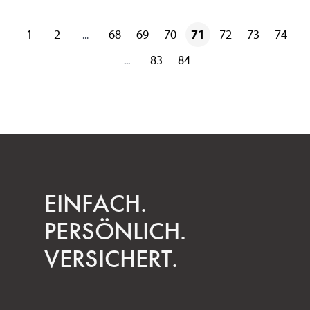
1
2
68
69
70
71
72
73
74
...
83
84
...
EINFACH.
PERSÖNLICH.
VERSICHERT.