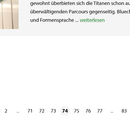
gewohnt überbieten sich die Titanen schon a
überwältigenden Parcours gegenseitig. Bluechi
und Formensprache ...
weiterlesen
2
71
72
73
74
75
76
77
83
...
...